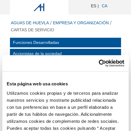
Cartas de servicio - Aguas de Huevla
ES
CA
ir a inicio
AGUAS DE HUEVLA
EMPRESA Y ORGANIZACIÓN
CARTAS DE SERVICIO
Funciones Desarrolladas
Accionistas de la sociedad
Órgano de Gobierno
Organigrama Funcional
Esta página web usa cookies
Relación de puestos de trabajo
Utilizamos cookies propias y de terceros para analizar
Cartas de servicio
nuestros servicios y mostrarte publicidad relacionada
con tus preferencias en base a un perfil elaborado a
Representación de los trabajadores
partir de tus hábitos de navegación. Adicionalmente
Salud pública
utilizamos cookies de complemento de redes sociales.
Puedes aceptar todas las cookies pulsando “ Aceptar