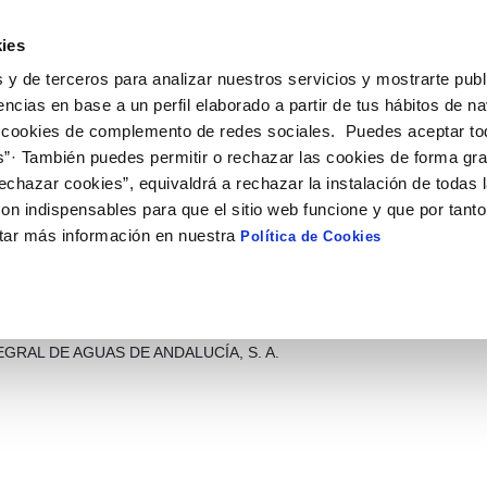
e Huevla
ies
 y de terceros para analizar nuestros servicios y mostrarte publ
encias en base a un perfil elaborado a partir de tus hábitos de n
 cookies de complemento de redes sociales. Puedes aceptar to
ECONÓMICA Y
NORMATIVA APLICABLE
CONTR
STICA
SUBVE
s”· También puedes permitir o rechazar las cookies de forma gr
echazar cookies”, equivaldrá a rechazar la instalación de todas 
ACCIONISTAS DE LA SOCIEDAD
on indispensables para que el sitio web funcione y que por tant
tar más información en nuestra
Política de Cookies
nistas de la sociedad
UNICIPAL DE AGUAS DE HUELVA, S. A. es una
de servicios, participada en un 51 % por el EXCMO.
 DE HUELVA y en un 49 % por HIDRALIA,
GRAL DE AGUAS DE ANDALUCÍA, S. A.