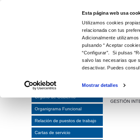
Accionistas de la sociedad - Aguas d
Saltar al contenido
Esta página web usa cook
Utilizamos cookies propias
relacionada con tus prefer
ir a inicio
Adicionalmente utilizamos
EMPRESA Y ORGANIZACIÓN
INFORMACIÓN 
ESTADÍ
pulsando “ Aceptar cookie
“Configurar”. Si pulsas “R
AGUAS DE HUEVLA
EMPRESA Y ORGANIZACIÓN
salvo las necesarias que s
desactivar. Puedes consul
Accio
Funciones Desarrolladas
La EMPRESA M
Accionistas de la sociedad
Mostrar detalles
empresa mixta 
AYUNTAMIENTO
Órgano de Gobierno
GESTIÓN INTE
Organigrama Funcional
Relación de puestos de trabajo
Cartas de servicio