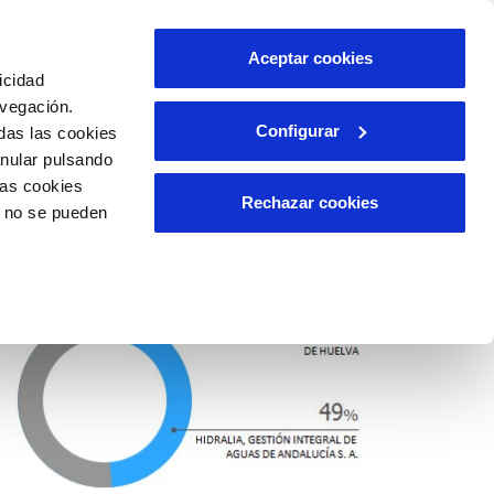
ES
CA
Aceptar cookies
icidad
avegación.
Configurar
das las cookies
ATOS Y
RELACIÓN CON LA
NCIONES
CIUDADANÍA
anular pulsando
las cookies
Rechazar cookies
o no se pueden