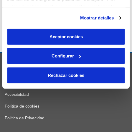
pulsas “Rechazar cookies”, equivaldrá a rechazar la
instalación de todas las cookies salvo las necesarias que
Mostrar detalles
son indispensables para que el sitio web funcione y que
por tanto no se pueden desactivar. Puedes consultar
más información en nuestra
Política de Cookies
Aceptar cookies
Configurar
© Aguas de Huelva
Mapa web
Rechazar cookies
Aviso legal
Accesibilidad
Política de cookies
Politica de Privacidad