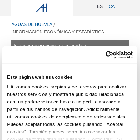
Información económica y estadística 
ES
CA
ir a inicio
AGUAS DE HUEVLA
INFORMACIÓN ECONÓMICA Y ESTADÍSTICA
Información económica y estadística
Información económica
y estadística
Esta página web usa cookies
Este apartado incluye información de presupuestos,
Utilizamos cookies propias y de terceros para analizar
cuentas anuales e informes de auditorías así como
información estadística disponible sobre la calidad del
nuestros servicios y mostrarte publicidad relacionada
servicio.
con tus preferencias en base a un perfil elaborado a
partir de tus hábitos de navegación. Adicionalmente
Presupuesto Empresarial - 2024
utilizamos cookies de complemento de redes sociales.
Retribuciones de altos cargos
Puedes aceptar todas las cookies pulsando “ Aceptar
Cuentas anuales 2023
cookies”· También puedes permitir o rechazar las
Volumen Presupuestario Licitación %
cookies de forma granular pulsando “Configurar”. Si