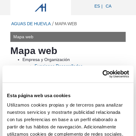
Mapa web - Aguas de Huevla
ES
CA
ir a inicio
AGUAS DE HUEVLA
MAPA WEB
Mapa web
Mapa web
Empresa y Organización
Funciones Desarrolladas
Accionistas de la sociedad
Órgano de Gobierno
Organigrama Funcional
Relación de puestos de trabajo
Esta página web usa cookies
Cartas de servicio
Representación de los trabajadores
Utilizamos cookies propias y de terceros para analizar
Salud pública
nuestros servicios y mostrarte publicidad relacionada
Procesos de selección
con tus preferencias en base a un perfil elaborado a
Información económica y estadística
partir de tus hábitos de navegación. Adicionalmente
Normativa aplicable
utilizamos cookies de complemento de redes sociales.